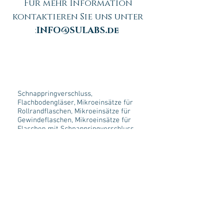
Für mehr Information
kontaktieren Sie uns unter
:
INFO@SULABS.de
Schnappringverschluss,
Flachbodengläser, Mikroeinsätze für
Rollrandflaschen, Mikroeinsätze für
Gewindeflaschen, Mikroeinsätze für
Flaschen mit Schnappringverschluss,
Mikroeinsätze für Flachbodengläser ,
Alubördelkappen mit Septen,
Schraubkappen mit Septen,
Schnappringverschlüsse,
Bördelwerkzeug, Schraubkappen,
Septen, spezielle 2- in 1 Kits, Federn,
Spritzen für Handinjektion und
Autosampler u.v.m
2020 - SU Labs GmbH - All rights reserved